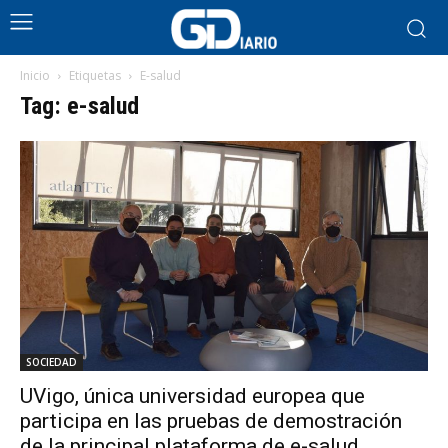
Inicio
Etiquetas
E-salud
Tag: e-salud
SOCIEDAD
UVigo, única universidad europea que
participa en las pruebas de demostración
de la principal plataforma de e-salud