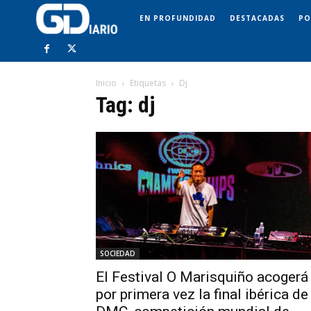
EN PROFUNDIDAD
DESTACADAS
PO
Inicio
Etiquetas
Dj
Tag: dj
SOCIEDAD
El Festival O Marisquiño acogerá
por primera vez la final ibérica de