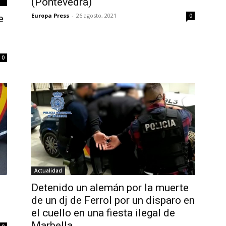
(Pontevedra)
Europa Press
-
26 agosto, 2021
0
e
0
Actualidad
Detenido un alemán por la muerte
de un dj de Ferrol por un disparo en
el cuello en una fiesta ilegal de
Marbella