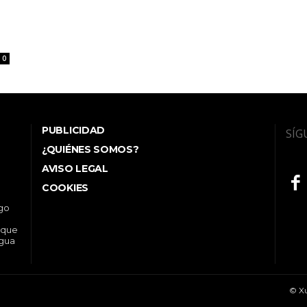
0
PUBLICIDAD
SÍG
¿QUIÉNES SOMOS?
AVISO LEGAL
COOKIES
ego
 que
ngua
© Xu