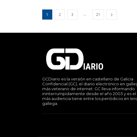
...
1
2
3
21
GCDiario es la versión en castellano de Galicia
Confidencial (GC), el diario electrónico en gall
más veterano de internet. GC lleva informando
ininterrumpidamente desde el año 2003 y es el
más audiencia tiene entre los periódicos en le
gallega.