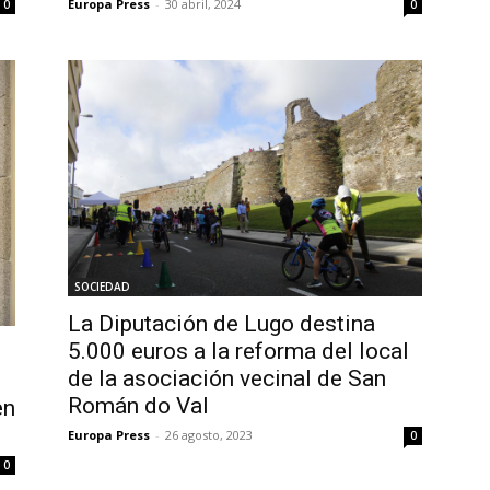
Europa Press
-
30 abril, 2024
0
0
SOCIEDAD
La Diputación de Lugo destina
5.000 euros a la reforma del local
de la asociación vecinal de San
Román do Val
en
Europa Press
-
26 agosto, 2023
0
0