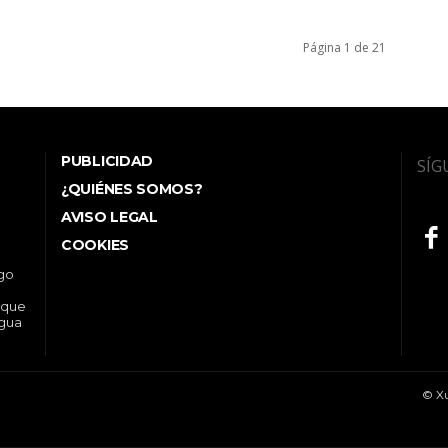
Página 1 de 21
PUBLICIDAD
SÍG
¿QUIÉNES SOMOS?
AVISO LEGAL
COOKIES
ego
 que
ngua
© Xu