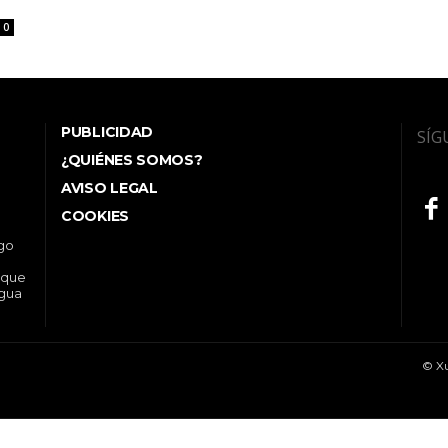
0
PUBLICIDAD
SÍG
¿QUIÉNES SOMOS?
AVISO LEGAL
COOKIES
ego
 que
ngua
© Xu