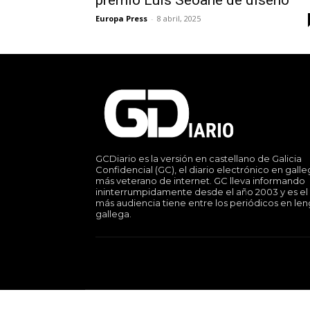
premio Luis Seoane de diseño
Europa Press
-
8 abril, 2025
GCDiario es la versión en castellano de Galicia
Confidencial (GC), el diario electrónico en gall
más veterano de internet. GC lleva informando
ininterrumpidamente desde el año 2003 y es el
más audiencia tiene entre los periódicos en le
gallega.