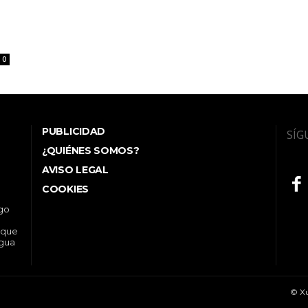
0
PUBLICIDAD
SÍG
¿QUIÉNES SOMOS?
AVISO LEGAL
COOKIES
ego
 que
ngua
© Xu