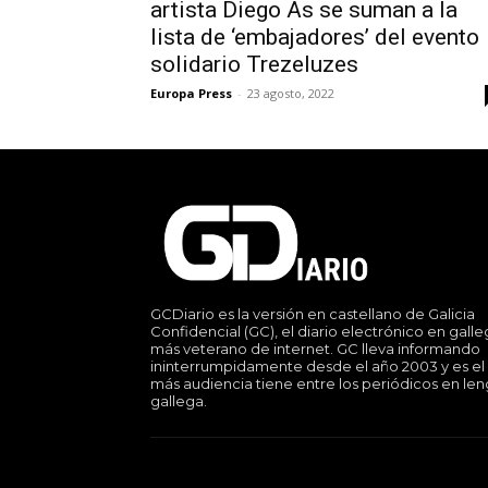
artista Diego As se suman a la
lista de ‘embajadores’ del evento
solidario Trezeluzes
Europa Press
-
23 agosto, 2022
GCDiario es la versión en castellano de Galicia
Confidencial (GC), el diario electrónico en gall
más veterano de internet. GC lleva informando
ininterrumpidamente desde el año 2003 y es el
más audiencia tiene entre los periódicos en le
gallega.