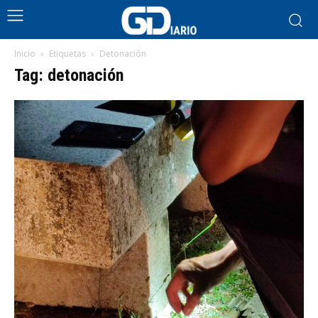
Inicio
Etiquetas
Detonación
Tag: detonación