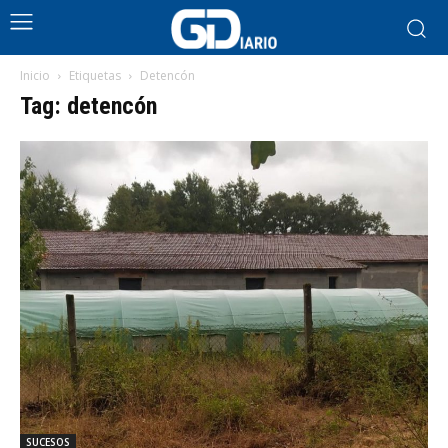
Inicio
Etiquetas
Detencón
Tag: detencón
SUCESOS