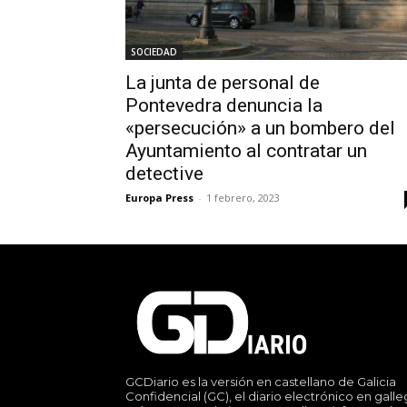
SOCIEDAD
La junta de personal de
Pontevedra denuncia la
«persecución» a un bombero del
Ayuntamiento al contratar un
detective
Europa Press
-
1 febrero, 2023
GCDiario es la versión en castellano de Galicia
Confidencial (GC), el diario electrónico en gall