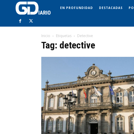
EN PROFUNDIDAD
DESTACADAS
PO
Inicio
Etiquetas
Detective
Tag: detective