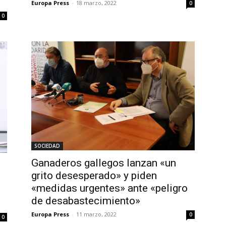
Europa Press
-
18 marzo, 2022
0
0
SOCIEDAD
Ganaderos gallegos lanzan «un
grito desesperado» y piden
«medidas urgentes» ante «peligro
de desabastecimiento»
Europa Press
-
11 marzo, 2022
0
0