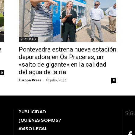
SOCIEDAD
a
Pontevedra estrena nueva estación
depuradora en Os Praceres, un
«salto de gigante» en la calidad
del agua de la ría
0
Europa Press
-
12 julio, 2022
0
PUBLICIDAD
SÍG
¿QUIÉNES SOMOS?
AVISO LEGAL