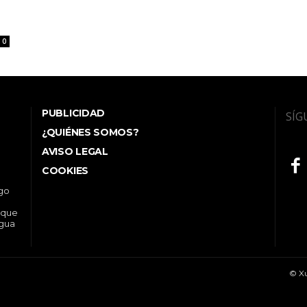
0
PUBLICIDAD
SÍG
¿QUIÉNES SOMOS?
AVISO LEGAL
COOKIES
ego
 que
ngua
© Xu