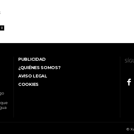
s
0
PUBLICIDAD
SÍG
¿QUIÉNES SOMOS?
AVISO LEGAL
COOKIES
ego
 que
ngua
© Xu