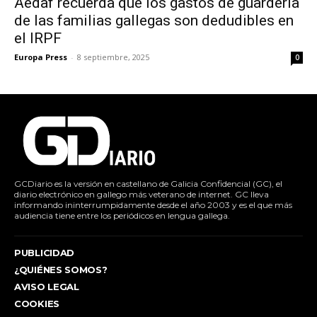
Aedaf recuerda que los gastos de guardería
de las familias gallegas son dedudibles en
el IRPF
Europa Press
-
8 septiembre, 2025
0
GCDiario es la versión en castellano de Galicia Confidencial (GC), el
diario electrónico en gallego más veterano de internet. GC lleva
informando ininterrumpidamente desde el año 2003 y es el que más
audiencia tiene entre los periódicos en lengua gallega.
PUBLICIDAD
¿QUIÉNES SOMOS?
AVISO LEGAL
COOKIES