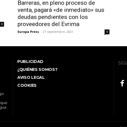
Barreras, en pleno proceso de
venta, pagará «de inmediato» sus
deudas pendientes con los
proveedores del Evrima
0
Europa Press
-
21 septiembre, 2021
0
PUBLICIDAD
SÍG
¿QUIÉNES SOMOS?
AVISO LEGAL
COOKIES
ego
 que
ngua