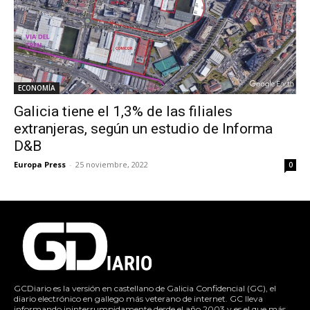
ECONOMÍA
Galicia tiene el 1,3% de las filiales
extranjeras, según un estudio de Informa
D&B
Europa Press
-
25 noviembre, 2022
0
GCDiario es la versión en castellano de Galicia Confidencial (GC), el
diario electrónico en gallego más veterano de internet. GC lleva
informando ininterrumpidamente desde el año 2003 y es el que más