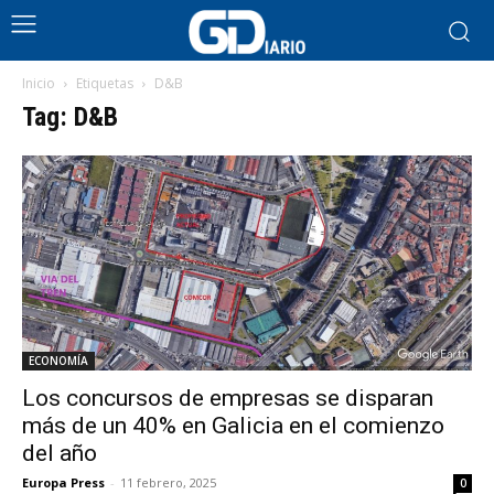
Inicio
Etiquetas
D&B
Tag: D&B
ECONOMÍA
Los concursos de empresas se disparan
más de un 40% en Galicia en el comienzo
del año
Europa Press
-
11 febrero, 2025
0