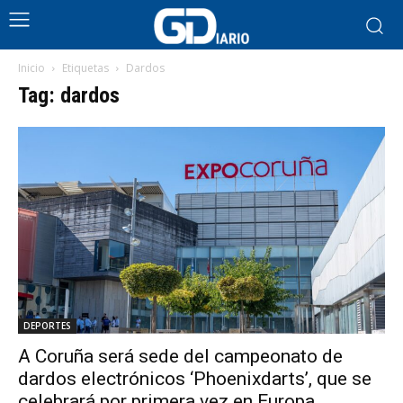
Inicio
Etiquetas
Dardos
Tag: dardos
DEPORTES
A Coruña será sede del campeonato de
dardos electrónicos ‘Phoenixdarts’, que se
celebrará por primera vez en Europa