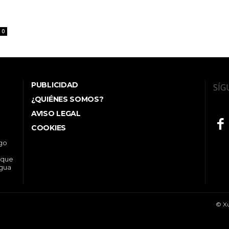
0
PUBLICIDAD
SÍG
¿QUIÉNES SOMOS?
AVISO LEGAL
COOKIES
ego
 que
ngua
© Xu