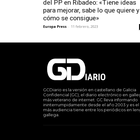
del PP en Ribadeo: «Tiene ideas
para mejorar, sabe lo que quiere y
cómo se consigue»
Europa Press
-
11 febrero, 2023
GCDiario es la versión en castellano de Galicia
Confidencial (GC), el diario electrónico en gall
más veterano de internet. GC lleva informando
ininterrumpidamente desde el año 2003 y es el
más audiencia tiene entre los periódicos en le
gallega.