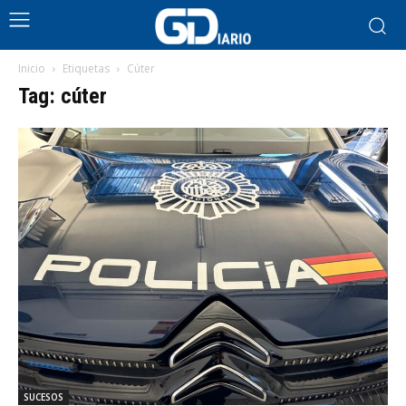
Inicio
Etiquetas
Cúter
Tag: cúter
SUCESOS