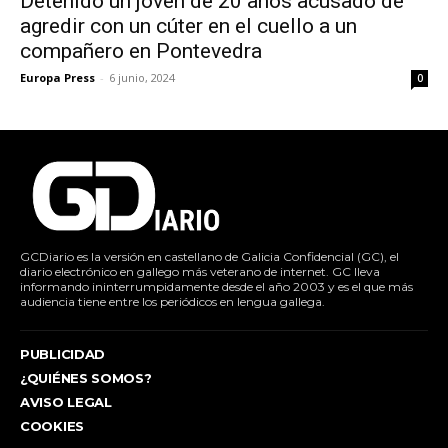
Detenido un joven de 20 años acusado de
agredir con un cúter en el cuello a un
compañero en Pontevedra
Europa Press
-
6 junio, 2024
0
GCDiario es la versión en castellano de Galicia Confidencial (GC), el
diario electrónico en gallego más veterano de internet. GC lleva
informando ininterrumpidamente desde el año 2003 y es el que más
audiencia tiene entre los periódicos en lengua gallega.
PUBLICIDAD
¿QUIÉNES SOMOS?
AVISO LEGAL
COOKIES