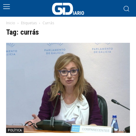
Inicio
Etiquetas
Currás
Tag: currás
POLÍTICA