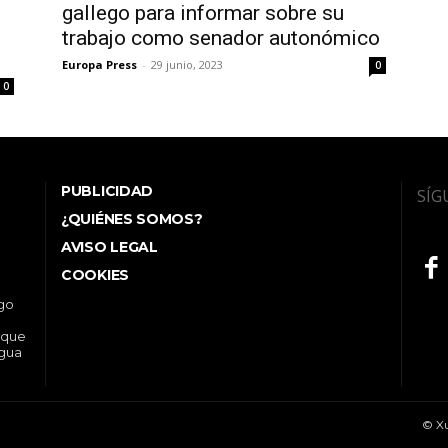
gallego para informar sobre su
trabajo como senador autonómico
Europa Press
-
29 junio, 2023
0
0
PUBLICIDAD
SÍG
¿QUIÉNES SOMOS?
AVISO LEGAL
COOKIES
ego
 que
ngua
© Xu