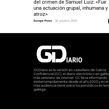
del crimen de Samuel Luiz: «Fue
una actuación grupal, inhumana y
atroz»
Europa Press
-
30 octubre, 2024
GCDiario es la versión en castellano de Galicia
Confidencial (GC), el diario electrónico en gall
más veterano de internet. GC lleva informando
ininterrumpidamente desde el año 2003 y es el
más audiencia tiene entre los periódicos en le
gallega.