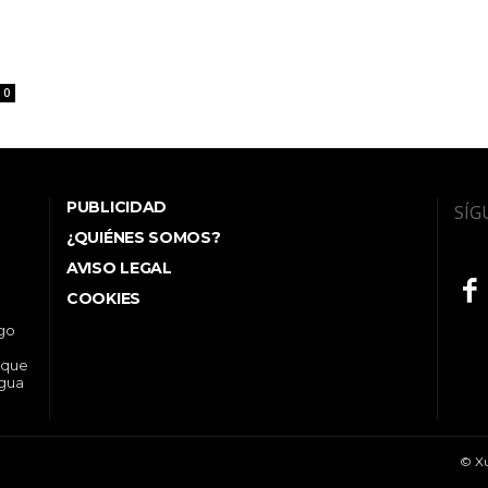
0
PUBLICIDAD
SÍG
¿QUIÉNES SOMOS?
AVISO LEGAL
COOKIES
ego
 que
ngua
© Xu