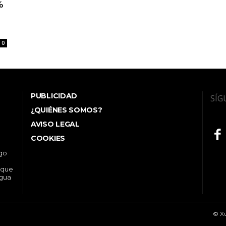
%
0
PUBLICIDAD
SÍG
¿QUIÉNES SOMOS?
AVISO LEGAL
COOKIES
ego
 que
ngua
© Xu