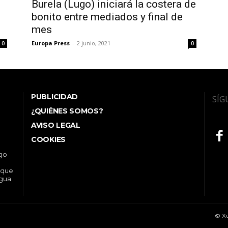
Burela (Lugo) iniciará la costera de
bonito entre mediados y final de
mes
Europa Press
-
2 junio, 2021
0
0
PUBLICIDAD
SÍG
¿QUIÉNES SOMOS?
AVISO LEGAL
COOKIES
ego
 que
ngua
© Xu