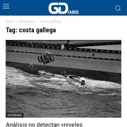
Inicio
Etiquetas
Costa gallega
Tag: costa gallega
SOCIEDAD
Análisis no detectan «niveles