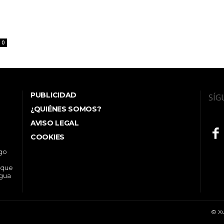
0
PUBLICIDAD
SÍG
¿QUIÉNES SOMOS?
AVISO LEGAL
COOKIES
ego
 que
ngua
© Xu