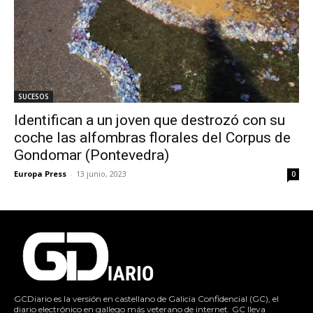
SUCESOS
Identifican a un joven que destrozó con su
coche las alfombras florales del Corpus de
Gondomar (Pontevedra)
Europa Press
-
13 junio, 2023
0
GCDiario es la versión en castellano de Galicia Confidencial (GC), el
diario electrónico en gallego más veterano de internet. GC lleva