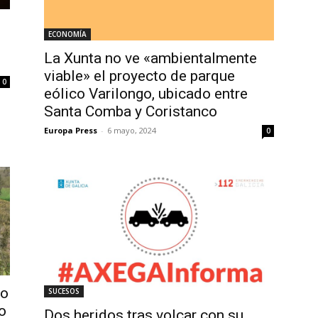
ECONOMÍA
La Xunta no ve «ambientalmente
viable» el proyecto de parque
0
eólico Varilongo, ubicado entre
Santa Comba y Coristanco
Europa Press
-
6 mayo, 2024
0
lo
SUCESOS
co
Dos heridos tras volcar con su