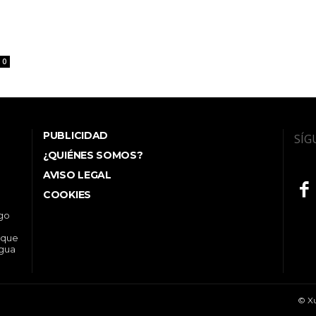
0
PUBLICIDAD
SÍG
¿QUIÉNES SOMOS?
AVISO LEGAL
COOKIES
ego
 que
ngua
© Xu