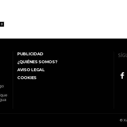
0
PUBLICIDAD
SÍG
¿QUIÉNES SOMOS?
AVISO LEGAL
COOKIES
ego
 que
ngua
© Xu