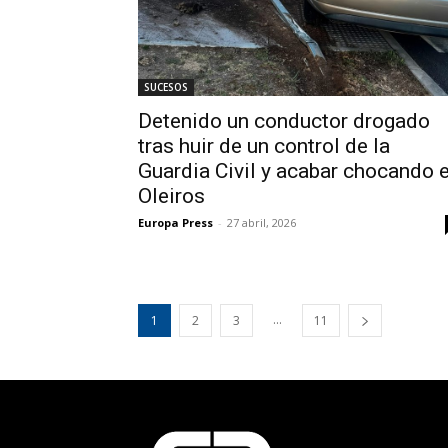
SUCESOS
Detenido un conductor drogado
tras huir de un control de la
Guardia Civil y acabar chocando 
Oleiros
Europa Press
-
27 abril, 2026
...
1
2
3
11