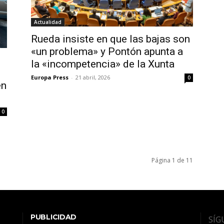
Actualidad
Rueda insiste en que las bajas son
«un problema» y Pontón apunta a
la «incompetencia» de la Xunta
Europa Press
-
21 abril, 2026
0
en
0
Página 1 de 11
PUBLICIDAD
SÍG