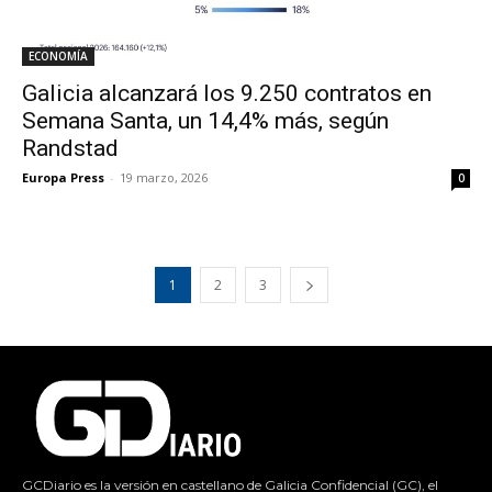
ECONOMÍA
Galicia alcanzará los 9.250 contratos en
Semana Santa, un 14,4% más, según
Randstad
Europa Press
-
19 marzo, 2026
0
1
2
3
GCDiario es la versión en castellano de Galicia Confidencial (GC), el