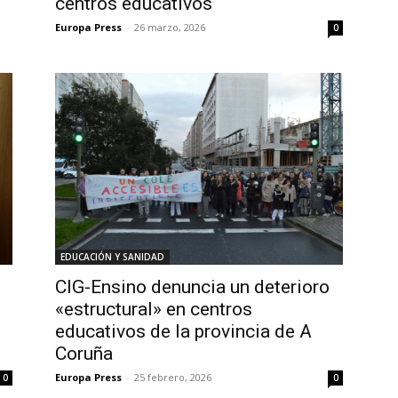
centros educativos
Europa Press
-
26 marzo, 2026
0
EDUCACIÓN Y SANIDAD
CIG-Ensino denuncia un deterioro
«estructural» en centros
educativos de la provincia de A
Coruña
Europa Press
-
25 febrero, 2026
0
0