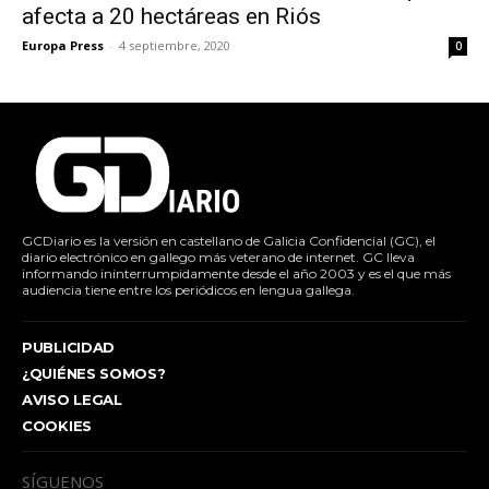
afecta a 20 hectáreas en Riós
Europa Press
-
4 septiembre, 2020
0
GCDiario es la versión en castellano de Galicia Confidencial (GC), el
diario electrónico en gallego más veterano de internet. GC lleva
informando ininterrumpidamente desde el año 2003 y es el que más
audiencia tiene entre los periódicos en lengua gallega.
PUBLICIDAD
¿QUIÉNES SOMOS?
AVISO LEGAL
COOKIES
SÍGUENOS