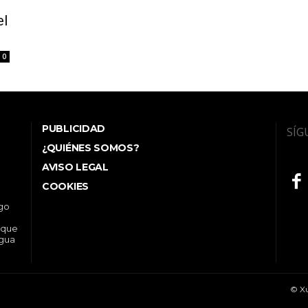
el
0
PUBLICIDAD
SÍG
¿QUIÉNES SOMOS?
AVISO LEGAL
COOKIES
ego
 que
ngua
© Xu