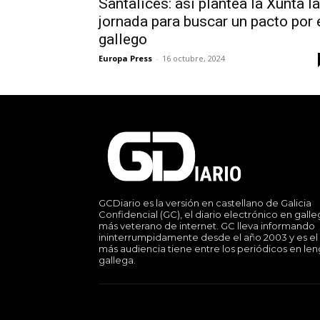
Santalices: así plantea la Xunta la
jornada para buscar un pacto por 
gallego
Europa Press
-
16 octubre, 2024
GCDiario es la versión en castellano de Galicia
Confidencial (GC), el diario electrónico en gall
más veterano de internet. GC lleva informando
ininterrumpidamente desde el año 2003 y es el
más audiencia tiene entre los periódicos en le
gallega.