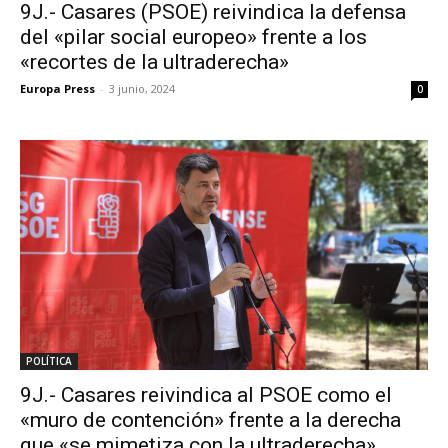
9J.- Casares (PSOE) reivindica la defensa
del «pilar social europeo» frente a los
«recortes de la ultraderecha»
Europa Press
-
3 junio, 2024
0
POLÍTICA
9J.- Casares reivindica al PSOE como el
«muro de contención» frente a la derecha
que «se mimetiza con la ultraderecha»