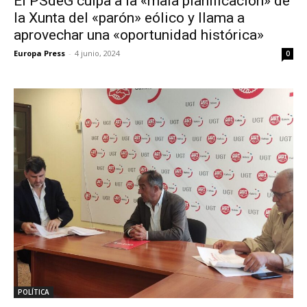
El PSdeG culpa a la «mala planificación» de
la Xunta del «parón» eólico y llama a
aprovechar una «oportunidad histórica»
Europa Press
-
4 junio, 2024
0
POLÍTICA