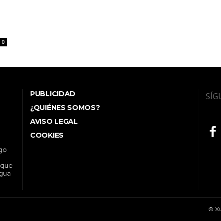
0
PUBLICIDAD
SÍG
¿QUIÉNES SOMOS?
AVISO LEGAL
COOKIES
ego
 que
ngua
© Xu