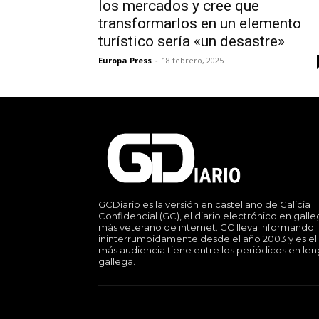
los mercados y cree que
transformarlos en un elemento
turístico sería «un desastre»
Europa Press
-
18 febrero, 2025
GCDiario es la versión en castellano de Galicia
Confidencial (GC), el diario electrónico en gall
más veterano de internet. GC lleva informando
ininterrumpidamente desde el año 2003 y es el
más audiencia tiene entre los periódicos en le
gallega.