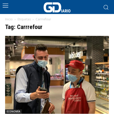
Inicio
Etiquetas
Carrrefour
Tag: Carrrefour
ECONOMÍA