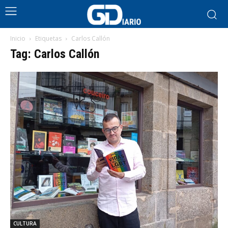
Inicio
Etiquetas
Carlos Callón
Tag: Carlos Callón
CULTURA