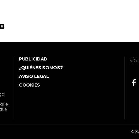
0
PUBLICIDAD
SÍG
¿QUIÉNES SOMOS?
AVISO LEGAL
COOKIES
ego
 que
ngua
© Xu