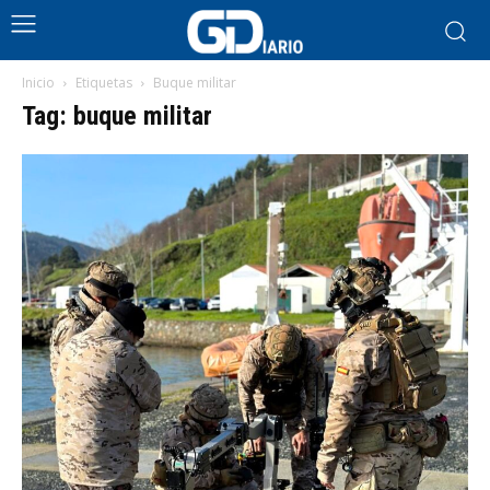
Inicio
Etiquetas
Buque militar
Tag: buque militar