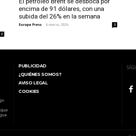
El petróleo Brent se desboca por
encima de 91 dólares, con una
subida del 26% en la semana
Europa Press
-
6 marzo, 2026
0
0
PUBLICIDAD
SÍG
¿QUIÉNES SOMOS?
AVISO LEGAL
COOKIES
ego
 que
ngua