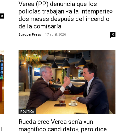
Verea (PP) denuncia que los
policías trabajan «a la intemperie»
0
dos meses después del incendio
de la comisaría
Europa Press
-
17 abril, 2026
0
POLÍTICA
»
Rueda cree Verea sería «un
l
magnífico candidato», pero dice