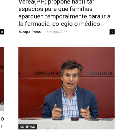
Verea(PP) propone habilitar
espacios para que familias
aparquen temporalmente para ir a
la farmacia, colegio o médico
Europa Press
-
18 mayo, 2026
0
0
to
r
SOCIEDAD