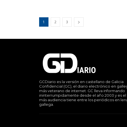
1
2
3
GCDiario es la versión en castellano de Galicia
Confidencial (GC), el diario electrónico en gall
más veterano de internet. GC lleva informando
ininterrumpidamente desde el año 2003 y es el
más audiencia tiene entre los periódicos en le
gallega.