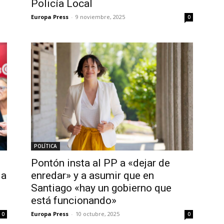
Policía Local
Europa Press
-
9 noviembre, 2025
0
POLÍTICA
Pontón insta al PP a «dejar de
da
enredar» y a asumir que en
Santiago «hay un gobierno que
está funcionando»
Europa Press
-
10 octubre, 2025
0
0