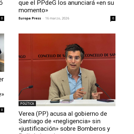
ó
que el PPdeG los anunciará «en su
momento»
Europa Press
-
16 marzo, 2026
0
0
er
e»
POLÍTICA
0
Verea (PP) acusa al gobierno de
Santiago de «negligencia» sin
«justificación» sobre Bomberos y