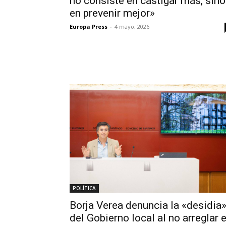
no consiste en castigar más, sino
en prevenir mejor»
Europa Press
-
4 mayo, 2026
POLÍTICA
Borja Verea denuncia la «desidia
del Gobierno local al no arreglar e