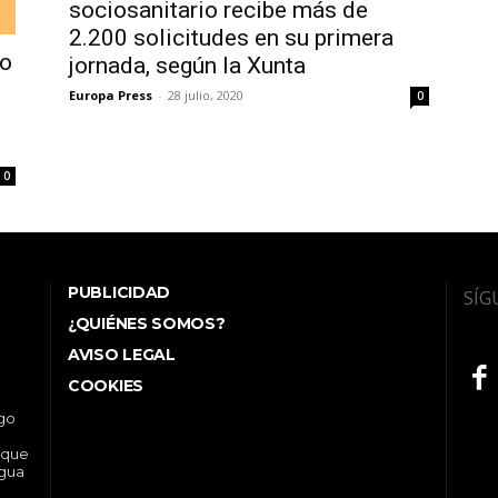
sociosanitario recibe más de
2.200 solicitudes en su primera
co
jornada, según la Xunta
Europa Press
-
28 julio, 2020
0
0
PUBLICIDAD
SÍG
¿QUIÉNES SOMOS?
AVISO LEGAL
COOKIES
ego
 que
ngua