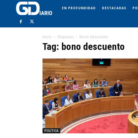
EN PROFUNDIDAD
DESTACADAS
PO
Inicio
Etiquetas
Bono descuento
Tag: bono descuento
POLÍTICA