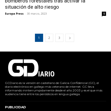
bomberos forestales tras activar la
situación de alto riesgo
Europa Press
-
30 marzo, 2023
0
1
2
3
GCDiario es la versión en castellano de Galicia Confidencial (GC), el
diario electrónico en gallego más veterano de internet. GC lleva
informando ininterrumpidamente desde el año 2003 y es el que más
audiencia tiene entre los periódicos en lengua gallega.
PUBLICIDAD