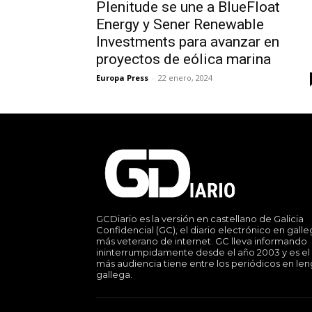
Plenitude se une a BlueFloat
Energy y Sener Renewable
Investments para avanzar en
proyectos de eólica marina
Europa Press
-
22 enero, 2024
GCDiario es la versión en castellano de Galicia
Confidencial (GC), el diario electrónico en gall
más veterano de internet. GC lleva informando
ininterrumpidamente desde el año 2003 y es el
más audiencia tiene entre los periódicos en le
gallega.