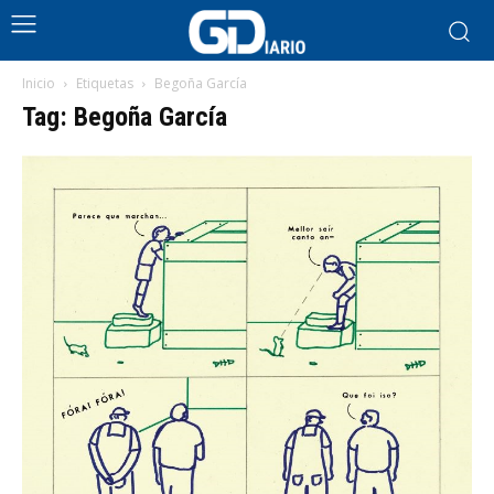
Inicio
Etiquetas
Begoña García
Tag: Begoña García