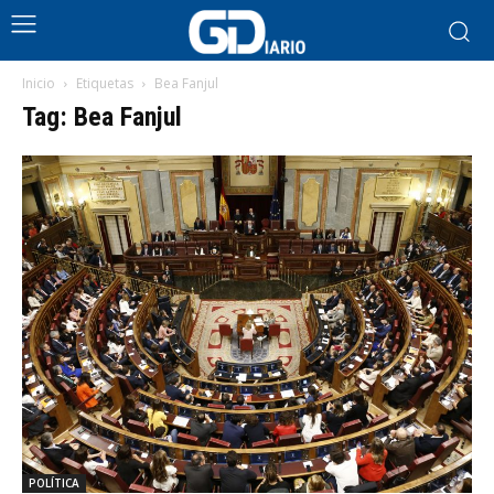
Inicio
Etiquetas
Bea Fanjul
Tag: Bea Fanjul
POLÍTICA